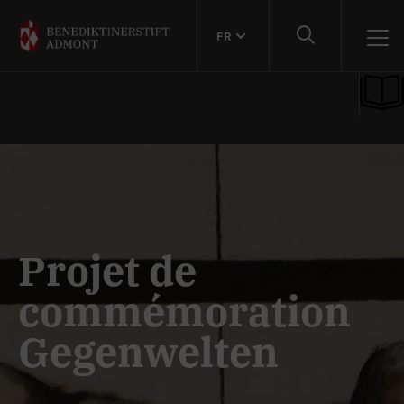
FR
Projet de
commémoration
Gegenwelten