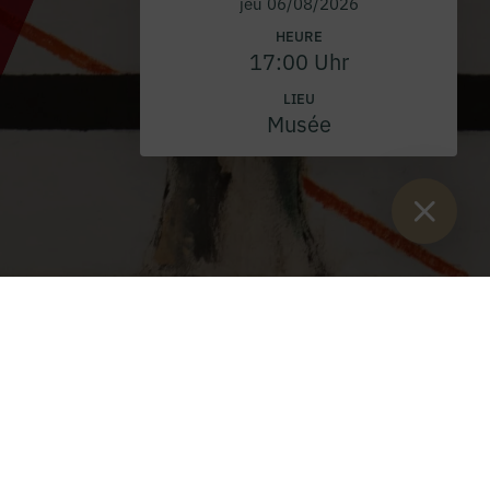
jeu 06/08/2026
HEURE
17:00 Uhr
LIEU
Musée
Vous êtes ici :
Lancement
>
Projet de commémoration
Gegenwelten