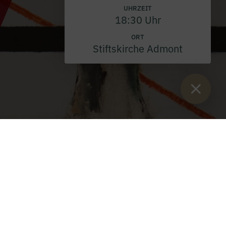
UHRZEIT
18:30 Uhr
ORT
Stiftskirche Admont
Sie sind hier:
Start
>
Gedenkprojekt Gegenwelten