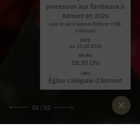
procession aux flambeaux à
Admont en 2026
avec le père Gabriel Reiterer OSB,
d'Admont
DATE
jeu 13.08.2026
HEURE
18:30 Uhr
LIEU
Église collégiale d'Admont
01
/ 02
Vous êtes ici :
Lancement
>
Fleurs et vin de l'abbaye
>
Fleurs et
art floral
>
Art floral de mariage