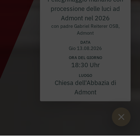
processione delle luci ad
Admont nel 2026
con padre Gabriel Reiterer OSB,
Admont
DATA
Gio 13.08.2026
ORA DEL GIORNO
18:30 Uhr
LUOGO
Chiesa dell'Abbazia di
Admont