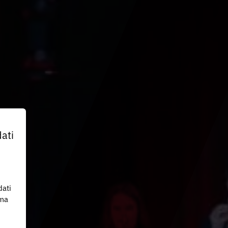
ati
dati
 ma