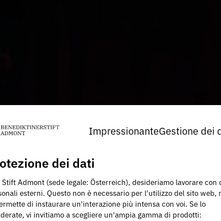
Impressionante
Gestione dei d
otezione dei dati
 Stift Admont (sede legale: Österreich), desideriamo lavorare con 
onali esterni. Questo non è necessario per l'utilizzo del sito web,
ermette di instaurare un'interazione più intensa con voi. Se lo
iderate, vi invitiamo a scegliere un'ampia gamma di prodotti: