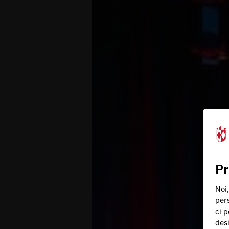
Pr
Noi,
pers
ci p
des