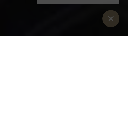
Sie sind:
Inizio
>
Blog
>
L'Abbazia di Admont si prende cura dei
rifugiati e lancia una campagna di donazioni
L'Abbazia di Admont si
prende cura dei rifugiati e
lancia una campagna di
donazioni
Giovedì 3 marzo 2022
Il monastero benedettino di Admont mette a disposizione