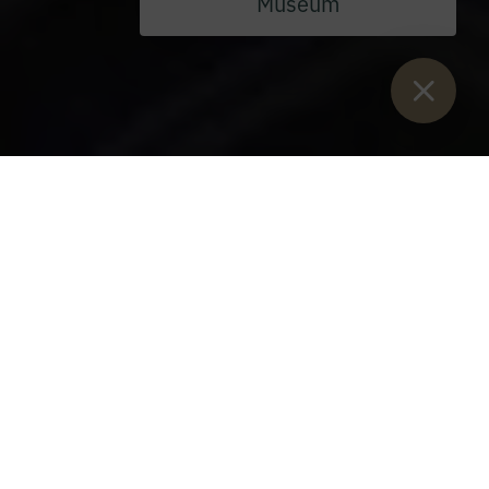
Museum
Sie sind hier:
Start
>
Blog
>
Stift Admont versorgt Flüchtlinge und
startet Spendenaktion
Stift Admont versorgt
Flüchtlinge und startet
Spendenaktion
Donnerstag, 3. März 2022
Das Benediktinerstift Admont stellt freie Wohnungen für
Menschen zur Verfügung, die aus der Ukraine geflohen