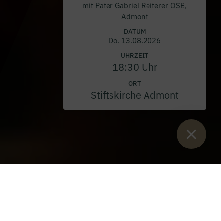
mit Pater Gabriel Reiterer OSB,
Admont
DATUM
Do. 13.08.2026
UHRZEIT
18:30 Uhr
ORT
Stiftskirche Admont
Sie sind hier:
Start
>
Blog
>
Wissenschaftlicher Abend