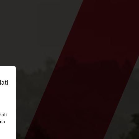
ati
dati
 ma