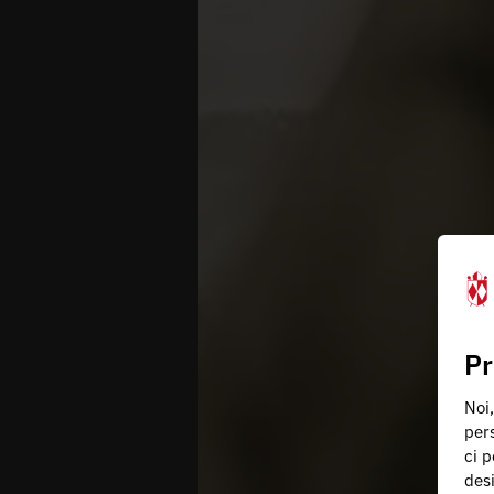
Pr
Noi,
pers
ci p
des