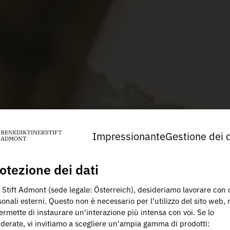
Impressionante
Gestione dei d
otezione dei dati
 Stift Admont (sede legale: Österreich), desideriamo lavorare con 
onali esterni. Questo non è necessario per l'utilizzo del sito web,
ermette di instaurare un'interazione più intensa con voi. Se lo
iderate, vi invitiamo a scegliere un'ampia gamma di prodotti: