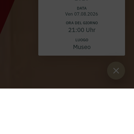
DATA
Ven 07.08.2026
ORA DEL GIORNO
21:00 Uhr
LUOGO
Museo
Sie sind:
Inizio
>
Blog
>
Visitatore di alto rango all'Abbazia di
Admont