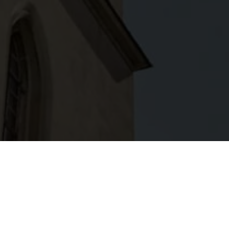
rinaggio mariano con processione delle luci ad Admont nel 202