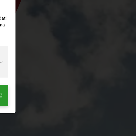
dati
 ma