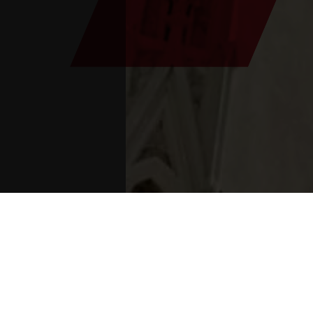
Sie sind:
Inizio
>
eventi
>
Santa Messa
>
Pelleg