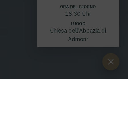
ORA DEL GIORNO
18:30 Uhr
LUOGO
Chiesa dell'Abbazia di
Admont
6