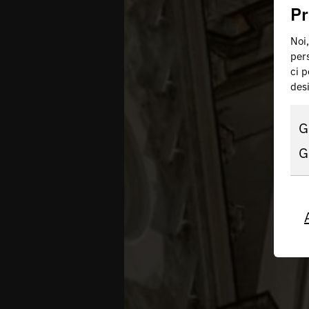
Pr
Noi,
pers
ci p
des
G
G