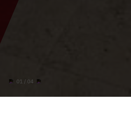
01
/ 04
Sie sind:
Inizio
>
Parrocchie
>
Comunità parrocchiale Frauenberg-
Ardning-Hall
>
Parrocchia di Hall presso Admont