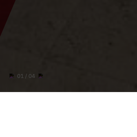
01
/ 04
Sie sind hier:
Home
>
Parishes
>
Parish community Frauenberg-
Ardning-Hall
>
Parish of Hall near Admont