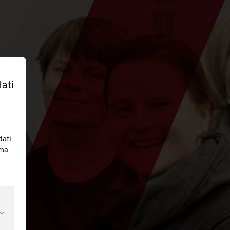
ati
dati
 ma