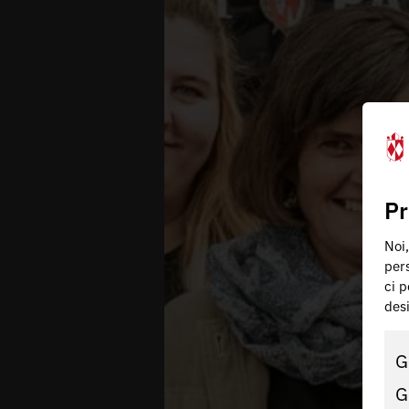
Pr
Noi,
pers
ci p
des
G
G