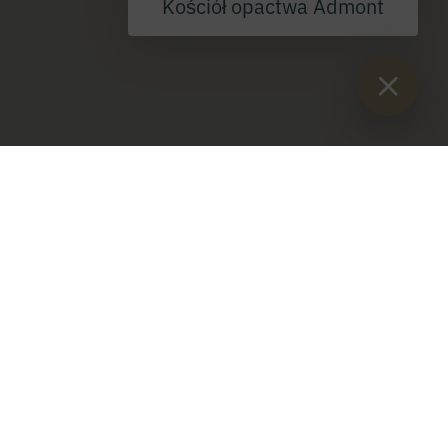
Kościół opactwa Admont
Sie sind hier:
Start
>
Blog
>
Antonius Gratiadei - opat Admont w
służbie cesarskiej
Antonius Gratiadei - opat Admont w
służbie cesarskiej
Herb opata Antoniusza Gratiadei