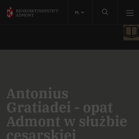
PL
Antonius
Gratiadei - opat
Admont w służbie
cesarskiej