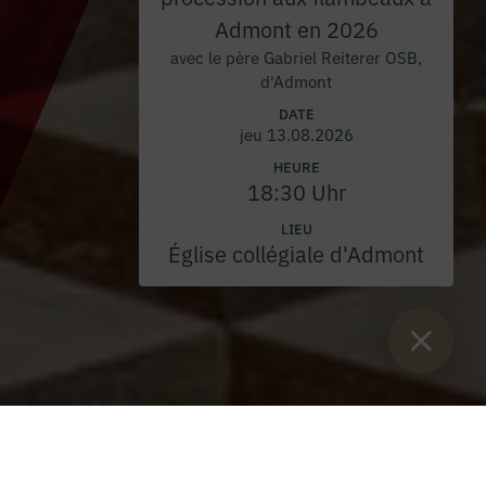
Admont en 2026
avec le père Gabriel Reiterer OSB,
d'Admont
DATE
jeu 13.08.2026
HEURE
18:30 Uhr
LIEU
Église collégiale d'Admont
Vous êtes ici :
Lancement
>
Blog
>
Prix de l'image RP 2023 :
L'abbaye d'Admont triplement nominée