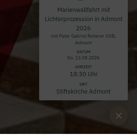
Marienwallfahrt mit
Lichterprozession in Admont
2026
mit Pater Gabriel Reiterer OSB,
Admont
DATUM
Do. 13.08.2026
UHRZEIT
18:30 Uhr
ORT
Stiftskirche Admont