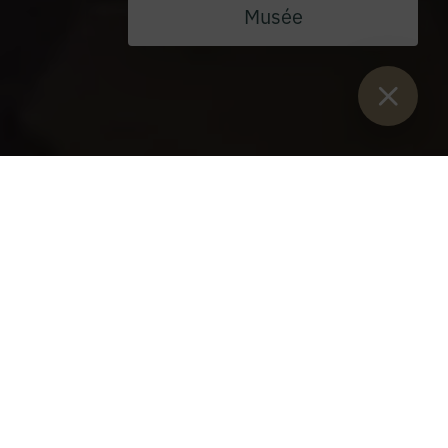
Musée
Vous êtes ici :
Lancement
>
Blog
>
Stiftskeller Admont : nouveau
tenancier, nouvelle offre
Stiftskeller Admont : nouveau tenancier, nouvelle offre
Mardi 12 décembre 2023
Ulrich Matlschweiger a montré comment
révolutionner la cuisine bourgeoise
traditionnelle avec des idées fraîches au