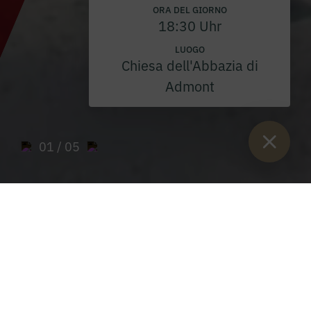
ORA DEL GIORNO
18:30 Uhr
LUOGO
Chiesa dell'Abbazia di
Admont
01
/ 05
Sie sind:
Inizio
>
Sci e sci di fondo
Sci e sci di fondo nel paradiso invernale di