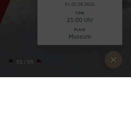
Fri 07.08.2026
TIME
21:00 Uhr
PLACE
Museum
01
/ 05
Sie sind hier:
Home
>
Skiing and cross-country skiing
Skiing and cross-country skiing in the