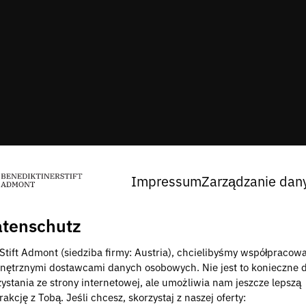
Impressum
Zarządzanie dan
tenschutz
 Stift Admont (siedziba firmy: Austria), chcielibyśmy współpracow
nętrznymi dostawcami danych osobowych. Nie jest to konieczne 
zystania ze strony internetowej, ale umożliwia nam jeszcze lepszą
rakcję z Tobą. Jeśli chcesz, skorzystaj z naszej oferty: