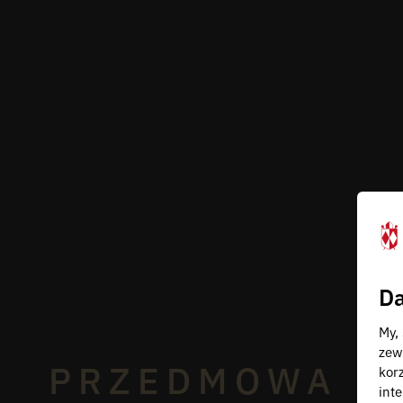
Da
My,
zew
PRZEDMOWA
kor
inte