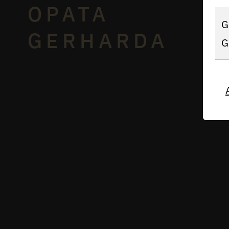
OPATA
G
GERHARDA
G