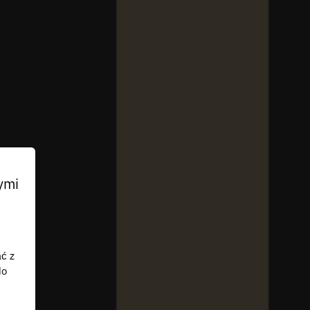
ymi
ać z
do