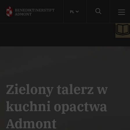
PL
Zielony talerz w
kuchni opactwa
Admont