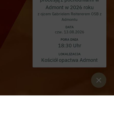
Admont w 2026 roku
z ojcem Gabrielem Reitererem OSB z
Admontu
DATA
czw. 13.08.2026
PORA DNIA
18:30 Uhr
LOKALIZACJA
Kościół opactwa Admont
Sie sind hier:
Start
>
Blog
>
Zielony talerz w kuchni opactwa
Admont