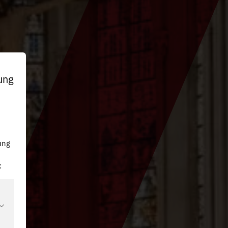
ung
n
ung
: