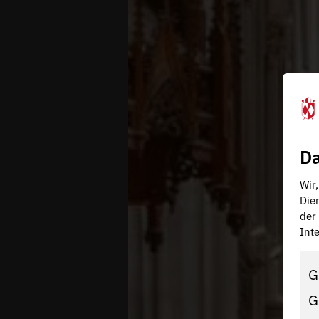
Da
Wir
Die
der
Inte
G
G