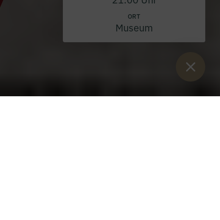
ORT
Museum
Sie sind hier:
Start
>
Blog
>
Langfristige Lösung für das
Gesundheitszentrum Admont gesichert
Freitag, 16. Juni 2023
Das Gesundheitszentrum Admont wird seit
März 2023 von einem Ärzt*innen-Team rund