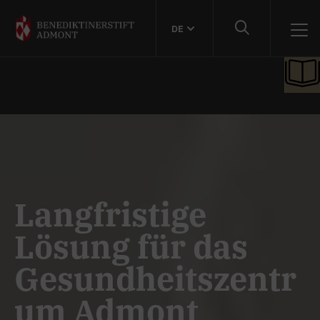
DE
Langfristige
Lösung für das
Gesundheitszentr
um Admont