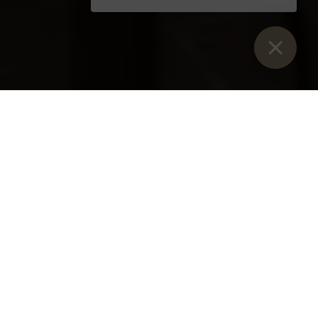
Sie sind hier:
Start
>
Blog
>
Muttertagsmesse
Muttertagsmesse 2023
Sonntag, 14. Mai 2023
Dankenswerter Weise gestaltete wieder die Admonter
Hausmusik die Muttertagsmesse mit.
Wir danken in dieser Hl. Messe den Müttern, Großmüttern
und mütterlichen Menschen – Gott segne sie – die
Lebenden und die Verstorbenen.