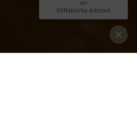
ORT
Stiftskirche Admont
Sie sind hier:
Start
>
Blog
>
Sr. Friedburg feiert heute ihren 80.
Geburtstag
Am 25.3. ist unsere liebenswürdige und
einmalige Schwester Friedburg 80 Jahre alt
geworden. Am Sonntag, den 30. März,
gratulierten wir ihr um 10:00 Uhr in der heiligen