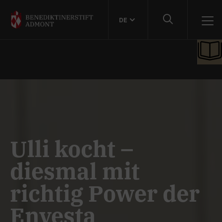
DE
Ulli kocht –
diesmal mit
richtig Power der
Envesta