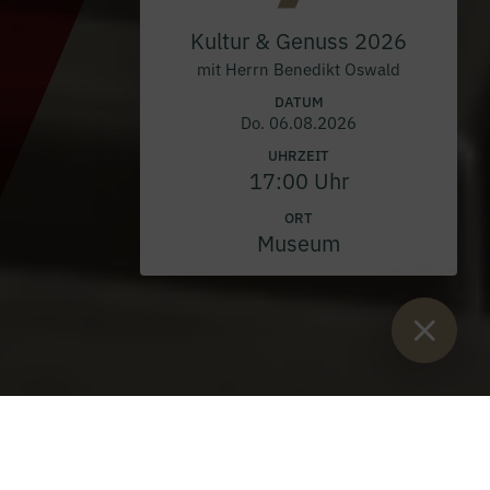
Kultur & Genuss 2026
mit Herrn Benedikt Oswald
DATUM
Do. 06.08.2026
UHRZEIT
17:00 Uhr
ORT
Museum
Sie sind hier:
Start
>
Blog
>
Ulli kocht – diesmal mit richtig Power
der Envesta