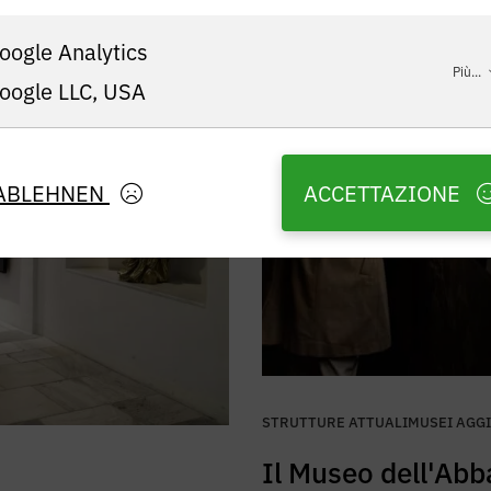
19.03.2024
oogle Analytics
Più...
oogle LLC, USA
ABLEHNEN
ACCETTAZIONE
STRUTTURE ATTUALI
MUSEI AGG
Il Museo dell'Abb