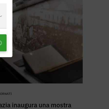
IORNATI
azia inaugura una mostra