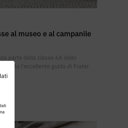
asse al museo e al campanile
da parte della classe 6A dello
 sotto l'eccellente guida di Frater
ati
dati
 ma