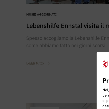
MUSEI AGGIORNATI
Lebenshilfe Ennstal visita il
Spesso accogliamo la Lebenshilfe Enn
come abbiamo fatto nei giorni scorsi.
Leggi tutto
Pr
Noi,
pers
ci p
des