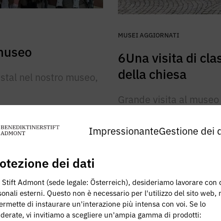
MUSEI AGGIORNATI
 museo
6Una visita di cl
della chiesa
stal nel nostro museo,
Grande visita al museo 
Stiftsgymnasium Admont
Benedikt.
Impressionante
Gestione dei d
otezione dei dati
Leggi tutto
 Stift Admont (sede legale: Österreich), desideriamo lavorare con 
onali esterni. Questo non è necessario per l'utilizzo del sito web,
ermette di instaurare un'interazione più intensa con voi. Se lo
iderate, vi invitiamo a scegliere un'ampia gamma di prodotti: