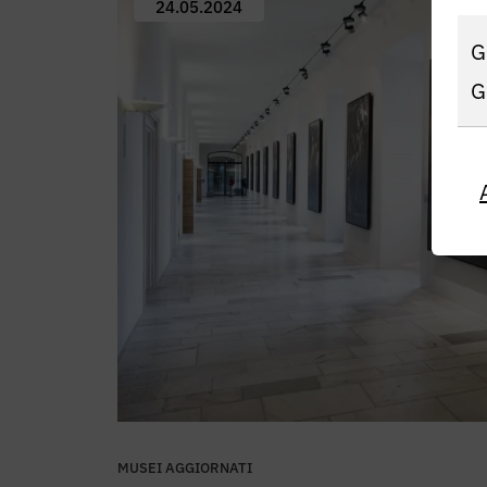
24.05.2024
G
G
MUSEI AGGIORNATI