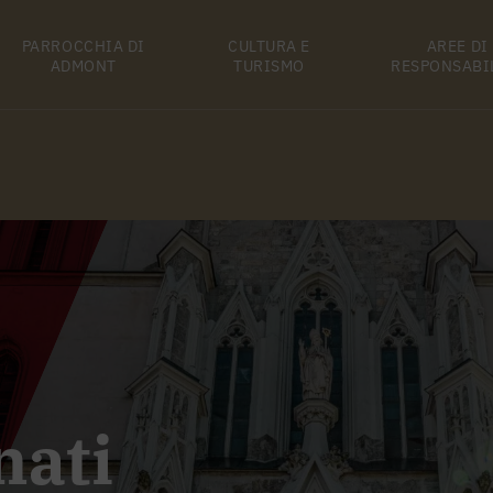
PARROCCHIA DI
CULTURA E
AREE DI
ADMONT
TURISMO
RESPONSABI
nati