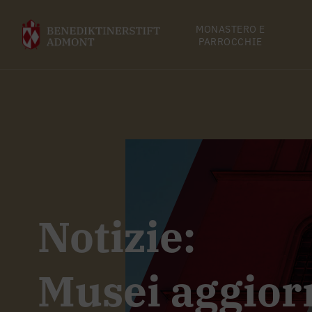
MONASTERO E
PARROCCHIE
Notizie:
Musei aggior