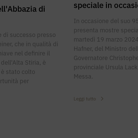
speciale in occas
ll'Abbazia di
In occasione del suo 95
presenta mostre speciali
le di successo presso
martedì 19 marzo 2024,
ner, che in qualità di
Hafner, del Ministro del
iave nel definire il
Governatore Christopher
ell'Alta Stiria, è
provinciale Ursula Lack
è stato colto
Messa.
tunità per
Leggi tutto