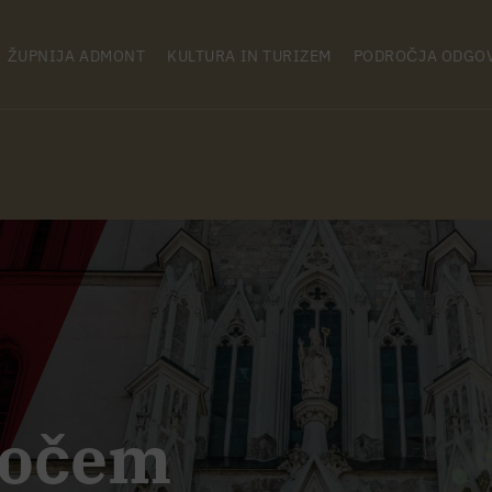
ŽUPNIJA ADMONT
KULTURA IN TURIZEM
PODROČJA ODGO
kočem