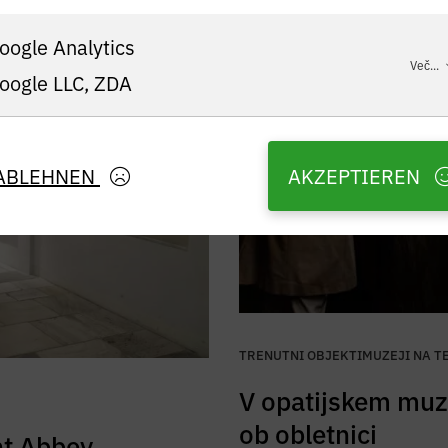
oogle Analytics
Več...
oogle LLC, ZDA
ABLEHNEN
AKZEPTIEREN
TRENUTNI OBJEKTI
MUZEJI NA 
V opatijskem muz
ob obletnici
t Abbey