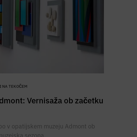
I NA TEKOČEM
Admont: Vernisaža ob začetku
 bo v opatijskem muzeju Admont ob
 muzejska sezona.