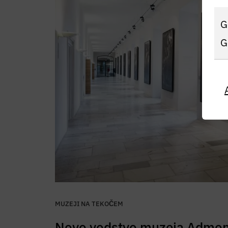
G
G
MUZEJI NA TEKOČEM
Novo vodstvo muzeja Admon