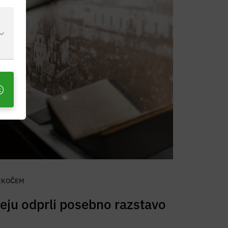
TEKOČEM
eju odprli posebno razstavo