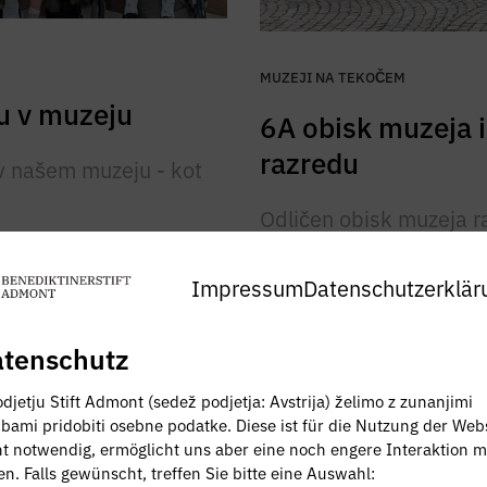
MUZEJI NA TEKOČEM
u v muzeju
6A obisk muzeja i
razredu
v našem muzeju - kot
Odličen obisk muzeja r
Admont pod odličnim v
Impressum
Datenschutzerklär
Več informacij na
tenschutz
djetju Stift Admont (sedež podjetja: Avstrija) želimo z zunanjimi
žbami pridobiti osebne podatke. Diese ist für die Nutzung der Web
ht notwendig, ermöglicht uns aber eine noch engere Interaktion m
19.03.2024
en. Falls gewünscht, treffen Sie bitte eine Auswahl: