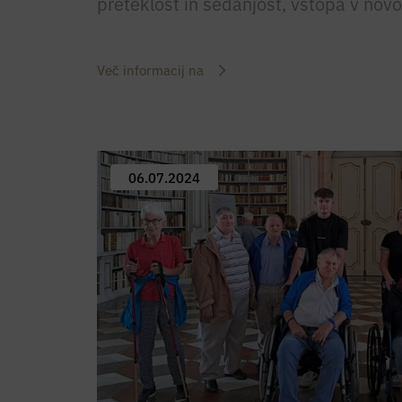
preteklost in sedanjost, vstopa v novo
Več informacij na
06.07.2024