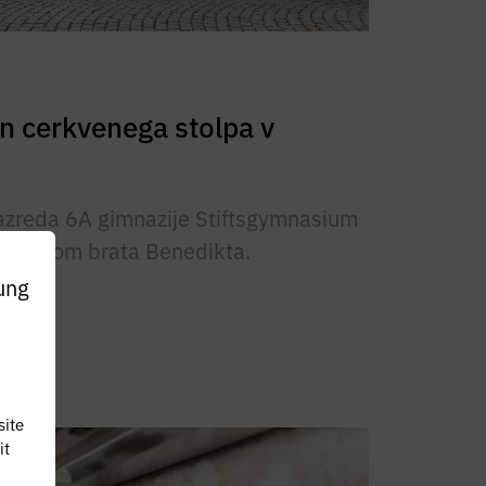
n cerkvenega stolpa v
azreda 6A gimnazije Stiftsgymnasium
odstvom brata Benedikta.
ung
site
it