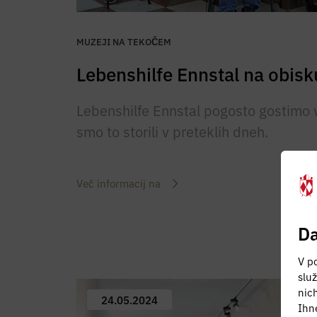
MUZEJI NA TEKOČEM
Lebenshilfe Ennstal na obisk
Lebenshilfe Ennstal pogosto gostimo 
smo to storili v preteklih dneh.
Več informacij na
Da
V po
slu
nic
24.05.2024
Ihn