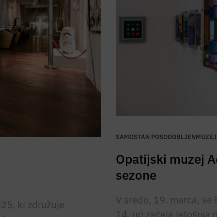
SAMOSTAN POSODOBLJEN
MUZEJ
Opatijski muzej 
sezone
V sredo, 19. marca, se
25, ki združuje
14. uri začela letošnja