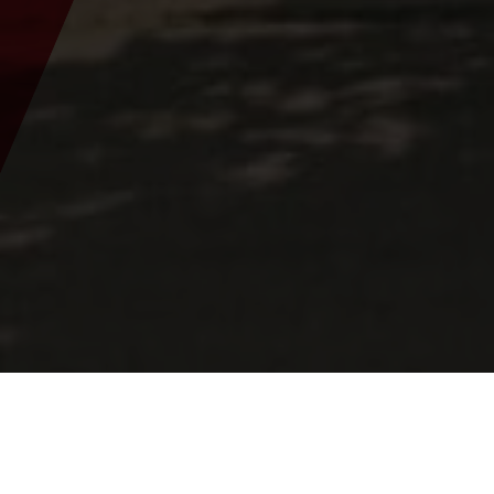
Sie sind hier:
Start
>
Pfarren
>
Die Pfarre Weng