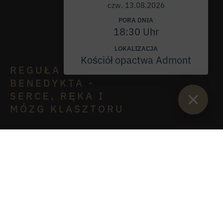
czw. 13.08.2026
PORA DNIA
18:30 Uhr
LOKALIZACJA
Kościół opactwa Admont
REGUŁA ŚW.
BENEDYKTA -
SERCE, RĘKA I
MÓZG KLASZTORU