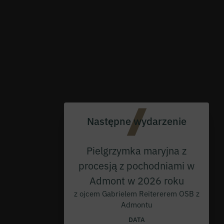
Następne wydarzenie
Pielgrzymka maryjna z
procesją z pochodniami w
Admont w 2026 roku
z ojcem Gabrielem Reitererem OSB z
Admontu
DATA