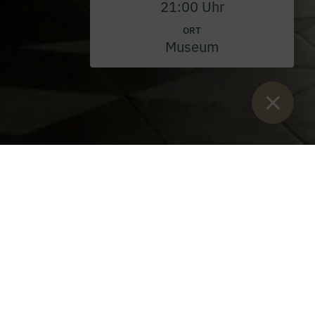
21:00 Uhr
ORT
Museum
Sie sind hier:
Start
>
Veranstaltungen
>
Führungen
>
Führung
Bibliothek bei Nacht (August 2024)