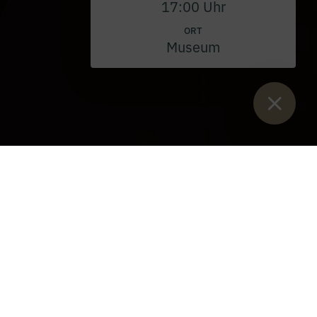
17:00 Uhr
ORT
Museum
Sie sind hier:
Start
>
Veranstaltungen
>
Gottesdienst
>
Karfreitag
2026