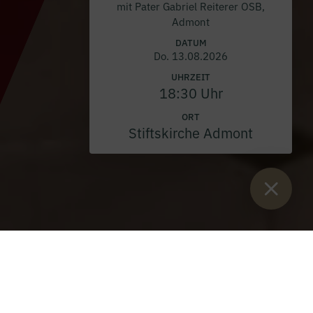
mit Pater Gabriel Reiterer OSB,
Admont
DATUM
Do. 13.08.2026
UHRZEIT
18:30 Uhr
ORT
Stiftskirche Admont
Sie sind hier:
Start
>
Blog
>
Fronleichnam im Stift Admont