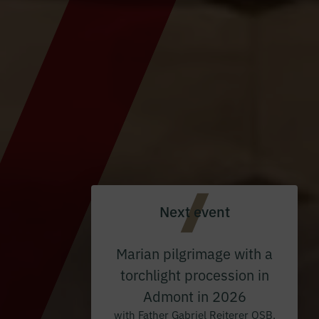
Next event
Marian pilgrimage with a
torchlight procession in
Admont in 2026
with Father Gabriel Reiterer OSB,