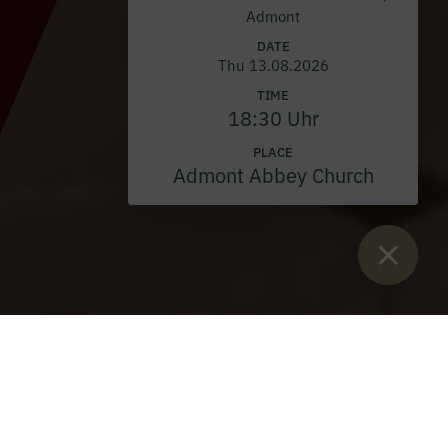
Admont
DATE
Thu 13.08.2026
TIME
18:30 Uhr
PLACE
Admont Abbey Church
Sie sind hier:
Home
>
Blog
>
Corpus Christi at Admont Abbey