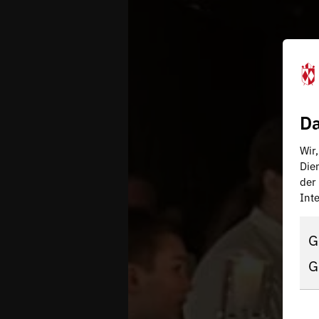
Da
Wir
Die
der
Inte
G
G