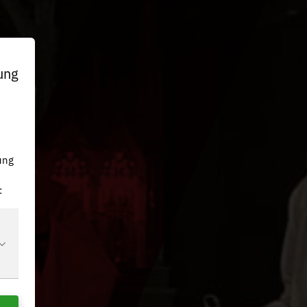
ung
n
ung
: