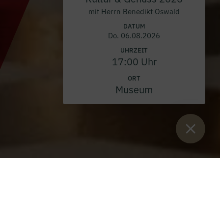
mit Herrn Benedikt Oswald
DATUM
Do. 06.08.2026
UHRZEIT
17:00 Uhr
ORT
Museum
Sie sind hier:
Start
>
Blog
>
Neues Jahresprogramm 2026 ist
online!