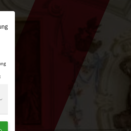
ung
n
ung
: