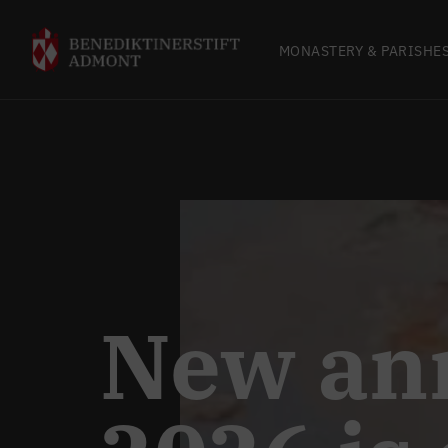
MONASTERY & PARISHE
New an