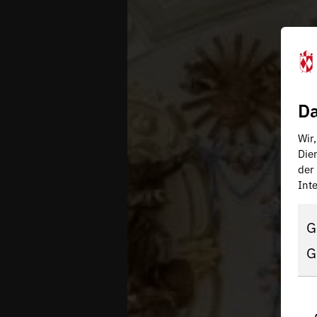
Da
Wir
Die
der
Inte
G
G