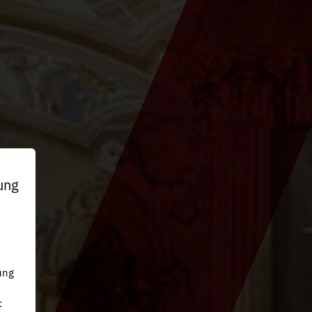
ung
n
ung
: