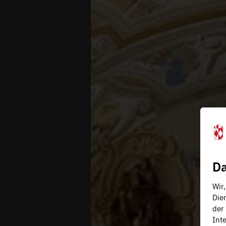
Da
Wir
Die
der
Inte