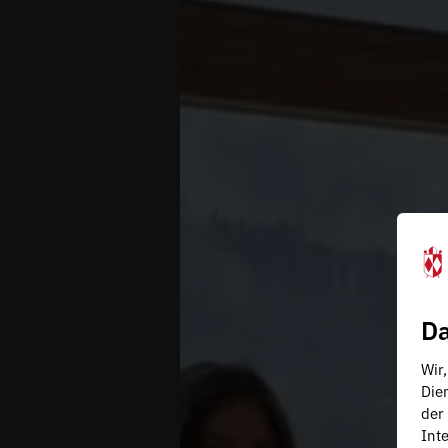
Da
Wir
Die
der
Inte