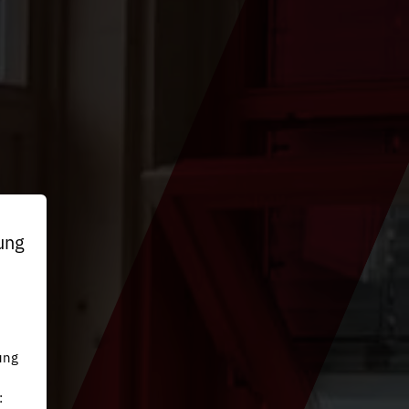
ung
n
ung
: