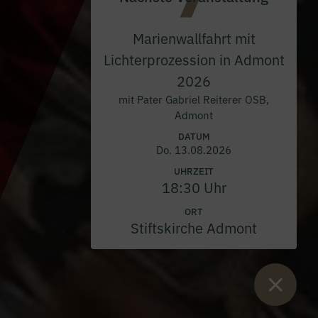
Marienwallfahrt mit
Lichterprozession in Admont
2026
mit Pater Gabriel Reiterer OSB,
Admont
DATUM
Do. 13.08.2026
UHRZEIT
18:30 Uhr
ORT
Stiftskirche Admont