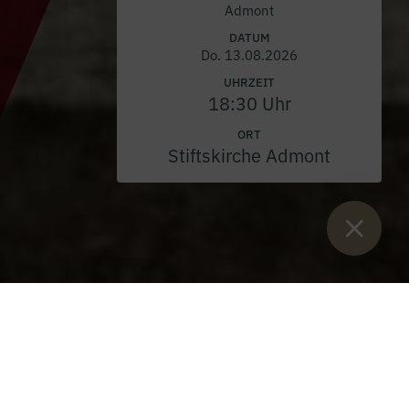
Admont
DATUM
Do. 13.08.2026
UHRZEIT
18:30 Uhr
ORT
Stiftskirche Admont
Sie sind hier:
Start
>
Blog
>
Zeitliche Profess und silbernes
Professjubiläum