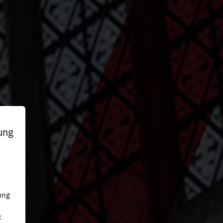
ung
n
ung
: