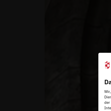
Da
Wir
Die
der
Inte