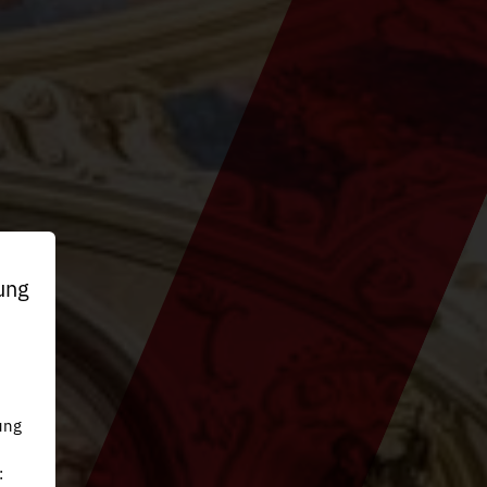
ung
n
ung
: