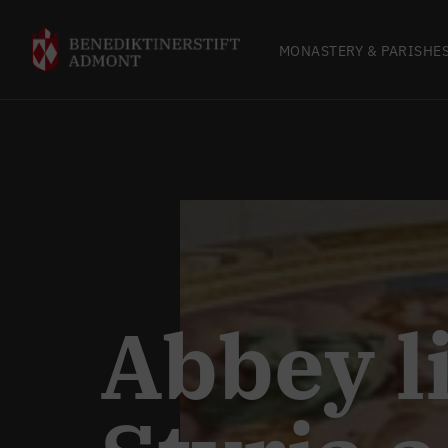
MONASTERY & PARISHE
Abbey l