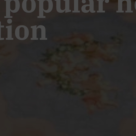
a popular h
tion