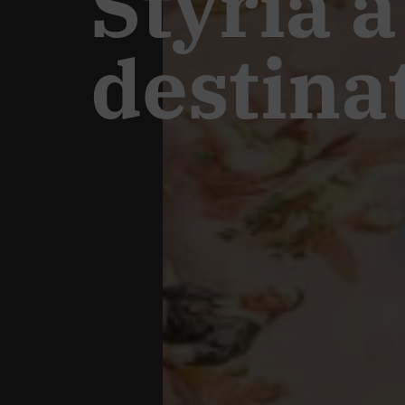
Styria 
destina