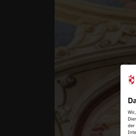
Da
Wir
Die
der
Inte