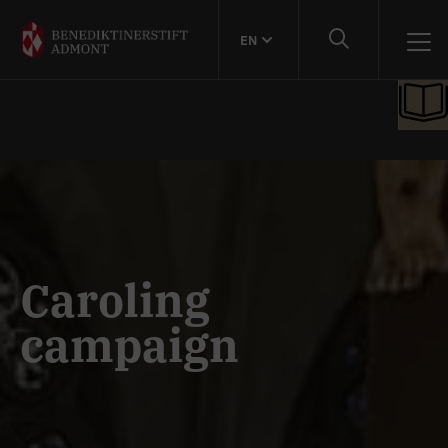
EN
Caroling
campaign