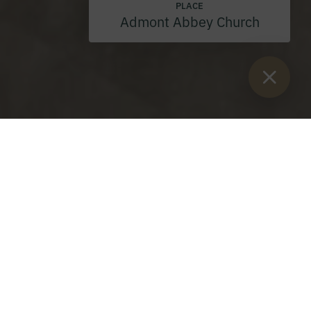
PLACE
Admont Abbey Church
Sie sind hier:
Home
>
Blog
>
Caroling campaign
Caroling campaign 2023
Friday, 6 January 2023
From the abbot's sermon:
Love of God and love of neighbour are put into practice
during carol singing: