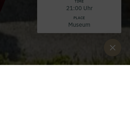
TIME
21:00 Uhr
PLACE
Museum
Sie sind hier:
Home
>
Blog
>
Confirmation 2024
Confirmation 2024
Whit Sunday, 19 May 2024
The sacrament of confirmation - being on fire for Christ.