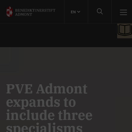
EN
PVE Admont
expands to
include three
specialisms