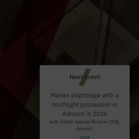
Next event
Marian pilgrimage with a
torchlight procession in
Admont in 2026
with Father Gabriel Reiterer OSB,
Admont
DATE