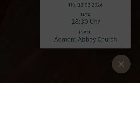
Thu 13.08.2026
TIME
18:30 Uhr
PLACE
Admont Abbey Church
Sie sind hier:
Home
>
Blog
>
Settling in a museum too
Settling in a museum too