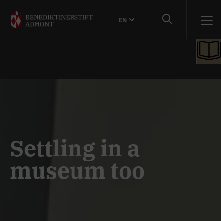
EN
Settling in a
museum too