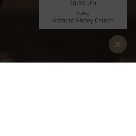
18:30 Uhr
PLACE
Admont Abbey Church
Sie sind hier:
Home
>
Events
>
Holy Mass
>
Election day Abbot
Gerhard 2026