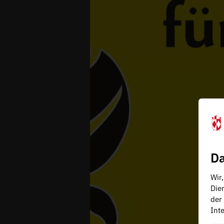
Da
Wir
Die
der
Inte