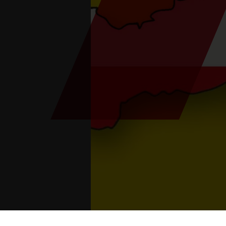
Sie sind hier:
Home
>
Events
>
Pilgrimage
>
Pil