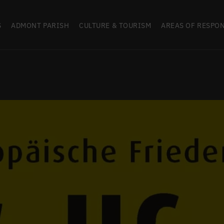
S
ADMONT PARISH
CULTURE & TOURISM
AREAS OF RESPON