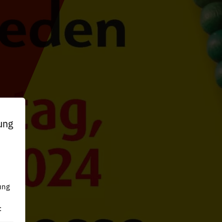
ung
n
ung
: