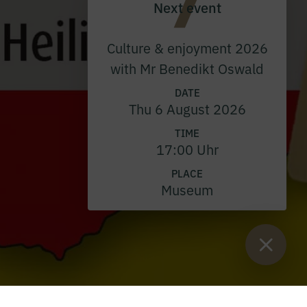
Next event
Culture & enjoyment 2026
with Mr Benedikt Oswald
DATE
Thu 6 August 2026
TIME
17:00 Uhr
PLACE
Museum